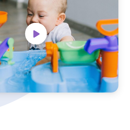
Bekijk
de
video