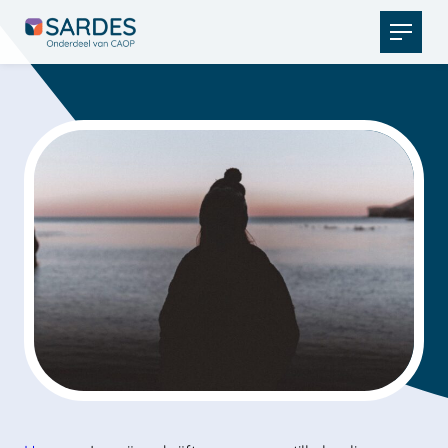
Open
menu