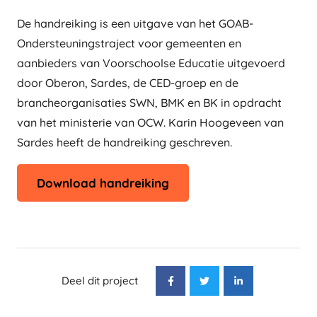
De handreiking is een uitgave van het GOAB-
Ondersteuningstraject voor gemeenten en
aanbieders van Voorschoolse Educatie uitgevoerd
door Oberon, Sardes, de CED-groep en de
brancheorganisaties SWN, BMK en BK in opdracht
van het ministerie van OCW. Karin Hoogeveen van
Sardes heeft de handreiking geschreven.
opent
Download handreiking
in
nieuw
tabblad
Deel dit project