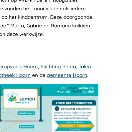
e zouden het mooi vinden als iedere
ep op het kindcentrum. Deze doorgaande
oede.” Marja, Gabrie en Ramona knikken
van deze werkwijze.
t
deropvang Hoorn
,
Stichting Penta
,
Talent
iotheek Hoorn
en de
gemeente Hoorn
.