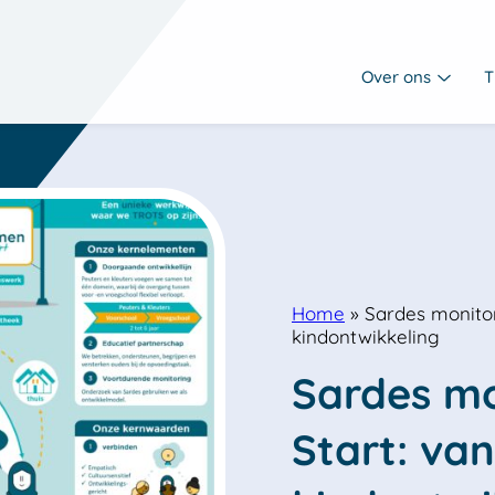
Over ons
T
Home
»
Sardes monito
kindontwikkeling
Sardes mo
Start: va