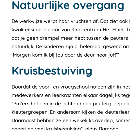
Natuurlijke overgang
De werkwijze werpt haar vruchten af. Dat ziet oo
kwaliteitscoördinator van Kindcentrum Het Fluitsch
dat je geen drempel meer hebt tussen de peuters e
natuurlijk. De kinderen zijn al helemaal gewend om 
‘Morgen kom ik bij jou door de deur hoor juf!’”
Kruisbestuiving
Doordat de voor- en vroegschool nu één zijn in h
medewerkers en leerkrachten elkaar dagelijks tege
“Pm’ers hebben in de ochtend een peutergroep en
kleutergroepen. En andersom kijken de kleuterleer
Daarnaast hebben ze een wekelijks overleg, samen
onderling veel kruisbestuiving”, aldus Ramona.