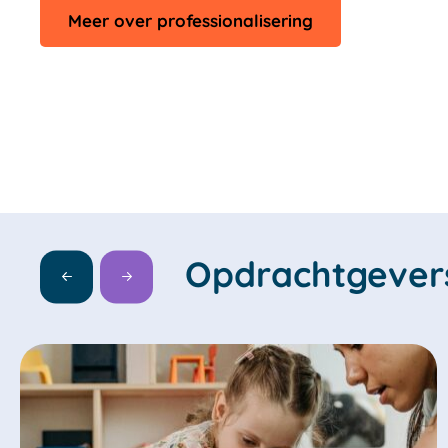
opent
Meer over professionalisering
in
nieuw
tabblad
Opdrachtgevers