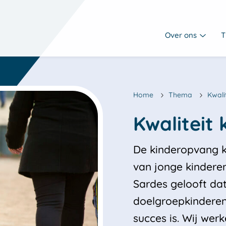
Over ons
T
Home
Thema
Kwali
De kinderopvang k
van jonge kinderen
Sardes gelooft da
doelgroepkinderen 
succes is. Wij we