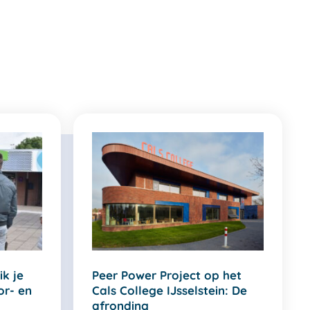
ik je
Peer Power Project op het
or- en
Cals College IJsselstein: De
afronding