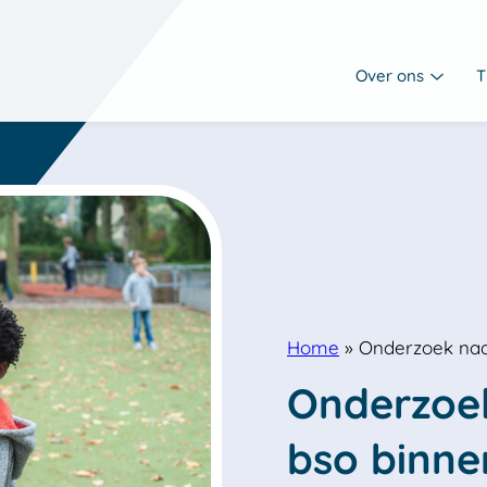
Over ons
T
Home
»
Onderzoek naa
Onderzoek
bso binne