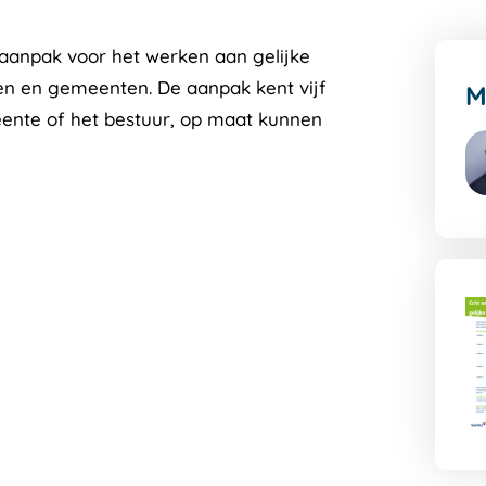
e aanpak voor het werken aan gelijke
len en gemeenten. De aanpak kent vijf
M
eente of het bestuur, op maat kunnen
G
na
de
au
pa