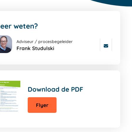
eer weten?
Adviseur / procesbegeleider
Frank Studulski
a
ar
ters
gina
Download de PDF
Flyer