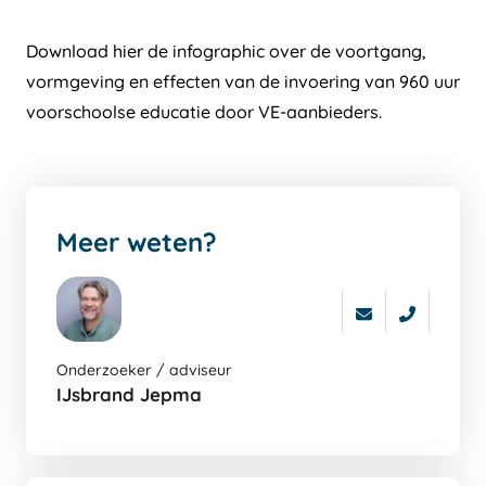
Download hier de infographic over de voortgang,
vormgeving en effecten van de invoering van 960 uur
voorschoolse educatie door VE-aanbieders.
Meer weten?
Ga
Onderzoeker / adviseur
naar
IJsbrand Jepma
de
auters
pagina