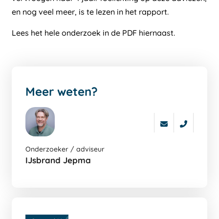
en nog veel meer, is te lezen in het rapport.
Lees het hele onderzoek in de PDF hiernaast.
Meer weten?
Ga
Onderzoeker / adviseur
naar
IJsbrand Jepma
de
auters
pagina