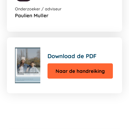
Ga
Onderzoeker / adviseur
naar
Paulien Muller
de
auters
pagina
Download de PDF
Naar de handreiking