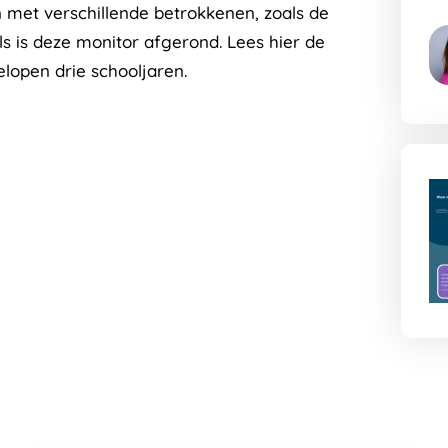
G
 met verschillende betrokkenen, zoals de
na
els is deze monitor afgerond. Lees hier de
de
lopen drie schooljaren.
au
pa
G
na
de
au
pa