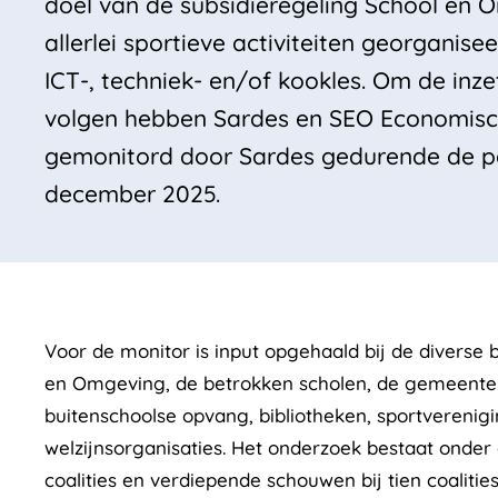
doel van de subsidieregeling School en 
allerlei sportieve activiteiten georganise
ICT-, techniek- en/of kookles. Om de inze
volgen hebben Sardes en SEO Economisch
gemonitord door Sardes gedurende de pe
december 2025.
Voor de monitor is input opgehaald bij de diverse b
en Omgeving, de betrokken scholen, de gemeenten 
buitenschoolse opvang, bibliotheken, sportverenigin
welzijnsorganisaties. Het onderzoek bestaat onder
coalities en verdiepende schouwen bij tien coalities