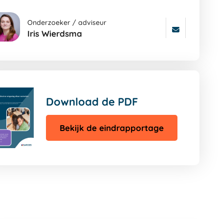
a
ar
Onderzoeker / adviseur
Iris Wierdsma
ters
gina
a
ar
ters
gina
Download de PDF
Bekijk de eindrapportage