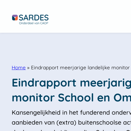
Home
»
Eindrapport meerjarige landelijke monito
Eindrapport meerjarige
monitor School en O
Kansengelijkheid in het funderend onderw
aanbieden van (extra) buitenschoolse acti