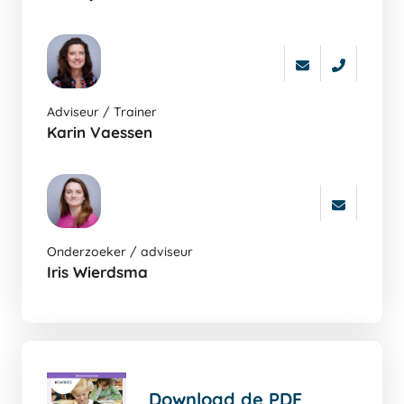
auters
pagina
Ga
Adviseur / Trainer
naar
Karin Vaessen
de
auters
pagina
Ga
Onderzoeker / adviseur
naar
Iris Wierdsma
de
auters
pagina
Download de PDF