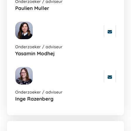
Onderzoeker / adviseur
naar
Paulien Muller
de
auters
pagina
Ga
Onderzoeker / adviseur
naar
Yasamin Modhej
de
auters
pagina
Ga
Onderzoeker / adviseur
naar
Inge Razenberg
de
auters
pagina