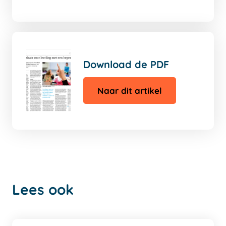
auters
pagina
Download de PDF
Naar dit artikel
Lees ook