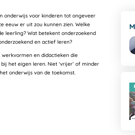
en onderwijs voor kinderen tot ongeveer
ste eeuw er uit zou kunnen zien. Welke
M
e leerling? Wat betekent onderzoekend
 onderzoekend en actief leren?
l: werkvormen en didactieken die
G
ij het eigen leren. Niet ‘vrijer’ of minder
na
de
 het onderwijs van de toekomst.
au
pa