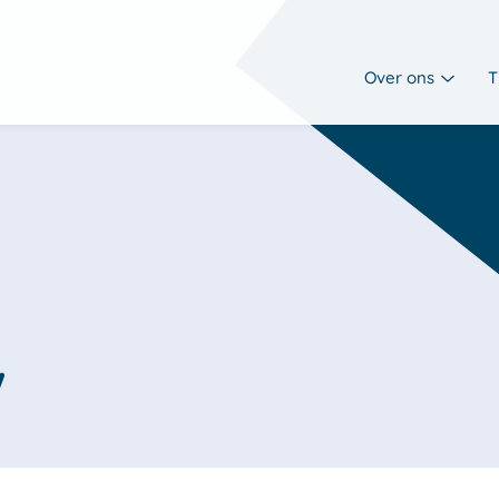
Over ons
T
w