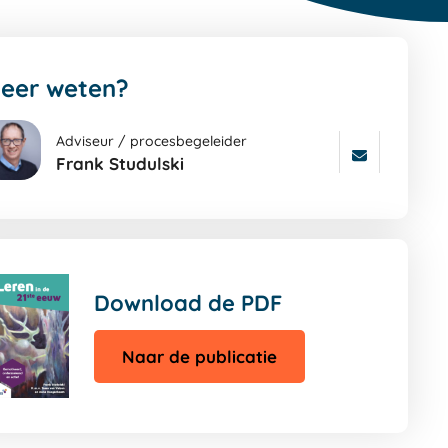
eer weten?
Adviseur / procesbegeleider
Frank Studulski
a
ar
ters
gina
Download de PDF
Naar de publicatie