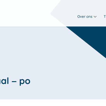
Over ons
T
aal – po