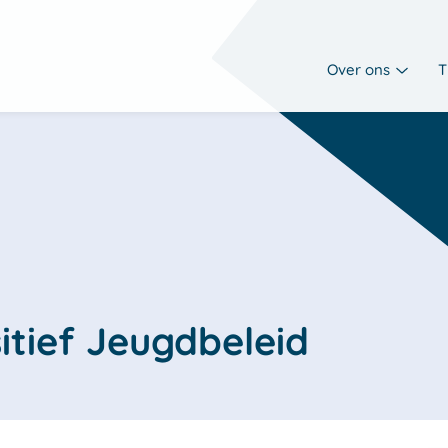
Over ons
T
itief Jeugdbeleid