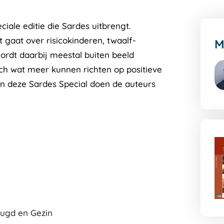
ciale editie die Sardes uitbrengt.
 gaat over risicokinderen, twaalf-
M
ordt daarbij meestal buiten beeld
ch wat meer kunnen richten op positieve
an deze Sardes Special doen de auteurs
G
na
de
au
pa
eugd en Gezin