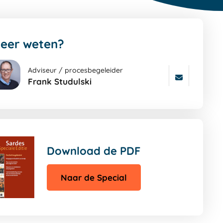
eer weten?
Adviseur / procesbegeleider
Frank Studulski
a
ar
ters
gina
Download de PDF
Naar de Special