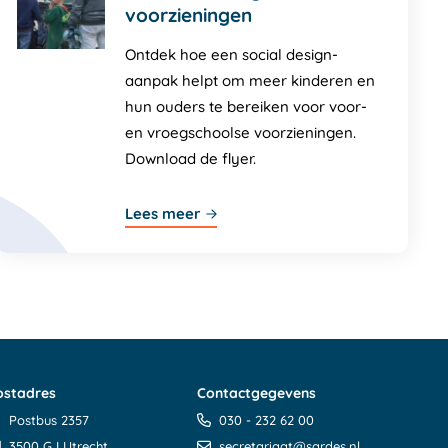
voorzieningen
Ontdek hoe een social design-
aanpak helpt om meer kinderen en
hun ouders te bereiken voor voor-
en vroegschoolse voorzieningen.
Download de flyer.
Lees meer
ostadres
Contactgegevens
Postbus 2357
030 - 232 62 00
3500 GJ Utrecht
secretariaat@sardes.nl