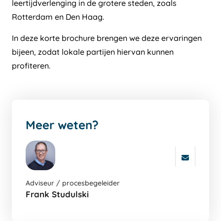
leertijdverlenging in de grotere steden, zoals
Rotterdam en Den Haag.
In deze korte brochure brengen we deze ervaringen
bijeen, zodat lokale partijen hiervan kunnen
profiteren.
Meer weten?
Ga
Adviseur / procesbegeleider
naar
Frank Studulski
de
auters
pagina