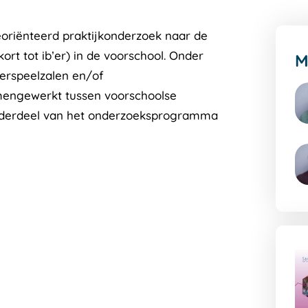
georiënteerd praktijkonderzoek naar de
ort tot ib’er) in de voorschool. Onder
M
terspeelzalen en/of
amengewerkt tussen voorschoolse
 onderdeel van het onderzoeksprogramma
G
na
de
au
pa
G
na
de
au
pa