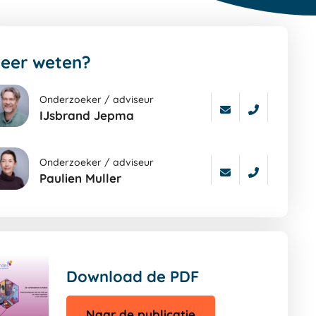
eer weten?
Onderzoeker / adviseur
IJsbrand Jepma
a
ar
Onderzoeker / adviseur
Paulien Muller
ters
gina
a
ar
ters
gina
Download de PDF
Naar de publicatie